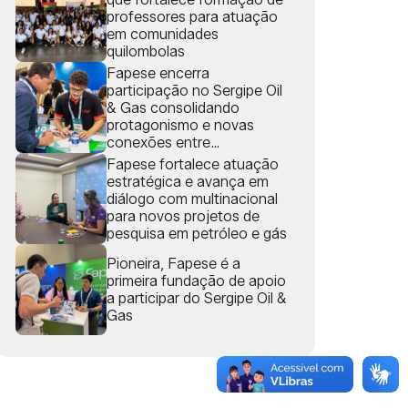
professores para atuação
em comunidades
quilombolas
Fapese encerra
participação no Sergipe Oil
& Gas consolidando
protagonismo e novas
conexões entre
universidade e setor
Fapese fortalece atuação
produtivo
estratégica e avança em
diálogo com multinacional
para novos projetos de
pesquisa em petróleo e gás
Pioneira, Fapese é a
primeira fundação de apoio
a participar do Sergipe Oil &
Gas